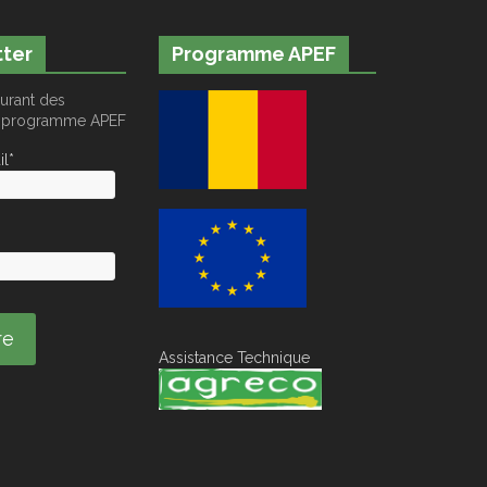
ter
Programme APEF
urant des
du programme APEF
l*
Assistance Technique