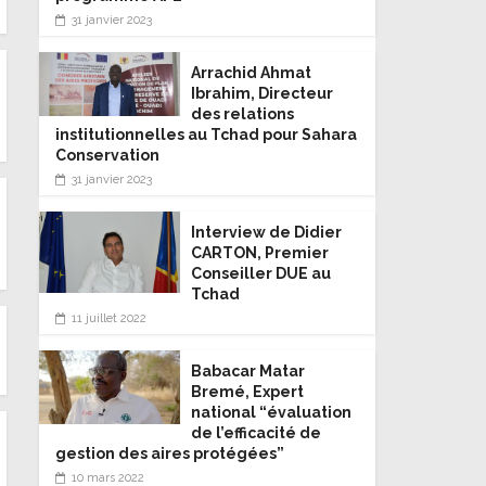
31 janvier 2023
Arrachid Ahmat
Ibrahim, Directeur
des relations
institutionnelles au Tchad pour Sahara
Conservation
31 janvier 2023
Interview de Didier
CARTON, Premier
Conseiller DUE au
Tchad
11 juillet 2022
Babacar Matar
Bremé, Expert
national “évaluation
de l’efficacité de
gestion des aires protégées”
10 mars 2022