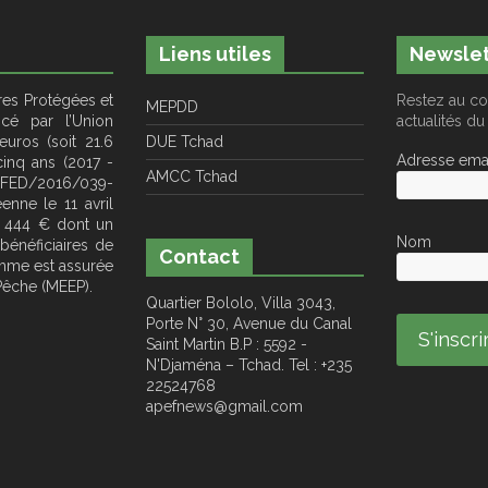
Liens utiles
Newslet
res Protégées et
Restez au co
MEPDD
cé par l’Union
actualités 
uros (soit 21.6
DUE Tchad
Adresse emai
cinq ans (2017 -
AMCC Tchad
°FED/2016/039-
enne le 11 avril
4 444 € dont un
Nom
bénéficiaires de
Contact
amme est assurée
 Pêche (MEEP).
Quartier Bololo, Villa 3043,
Porte N° 30, Avenue du Canal
Saint Martin B.P : 5592 -
N'Djaména – Tchad. Tel : +235
22524768
apefnews@gmail.com