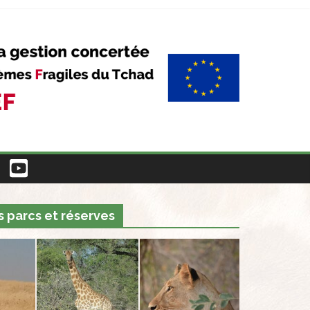
 parcs et réserves
Découvrez les actions du
Programme APEF en vidéos
13 septembre 2021
Vous y découvrirez en images la plupart