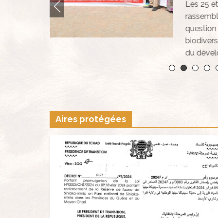
ion de
Les 25 et
rivée
rassembl
question 
biodivers
du dével
Aires protégées