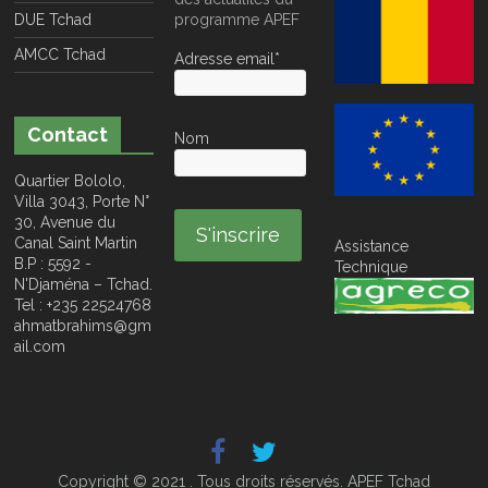
DUE Tchad
programme APEF
AMCC Tchad
Adresse email*
Contact
Nom
Quartier Bololo,
Villa 3043, Porte N°
30, Avenue du
Canal Saint Martin
Assistance
B.P : 5592 -
Technique
N'Djaména – Tchad.
Tel : +235 22524768
ahmatbrahims@gm
ail.com
Copyright © 2021 . Tous droits réservés. APEF Tchad