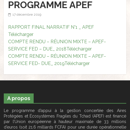
PROGRAMME APEF
17 décembre 2019
RAPPORT FINAL NARRATIF N°1 _ APEF
Télécharger
COMPTE RENDU – RÉUNION MIXTE – APEF-
SERVICE FED – DUE_ 2018
Télécharger
COMPTE RENDU – RÉUNION MIXTE – APEF-
SERVICE FED- DUE_ 2019
Télécharger
A propos
Le programme d’appui à la gestion concertée des Aires
Protégées et Écosystèmes Fragiles du Tchad (APEF) est financé
par l’Union européenne à hauteur maximale de 33 millions
d’euros (soit 21.6 milliards FCFA) pour une durée opérationnelle