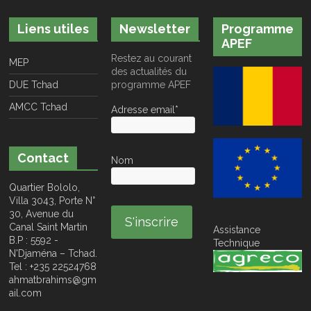
Liens utiles
Newsletter
Programme
APEF
Restez au courant
MEP
des actualités du
DUE Tchad
programme APEF
AMCC Tchad
Adresse email*
Contact
Nom
Quartier Bololo,
Villa 3043, Porte N°
30, Avenue du
Canal Saint Martin
Assistance
B.P : 5592 -
Technique
N'Djaména – Tchad.
Tel : +235 22524768
ahmatbrahims@gm
ail.com